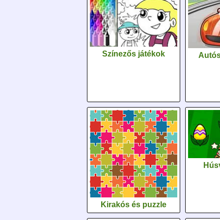
Színezős játékok
Autós
Húsv
Kirakós és puzzle