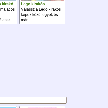
 kirakó
Lego kirakós
 malacos
Válassz a Lego kirakós
képek közül egyet, és
lassz...
már...