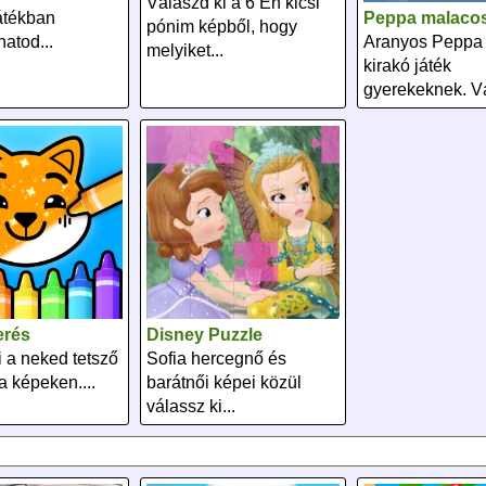
Válaszd ki a 6 Én kicsi
játékban
Peppa malacos
pónim képből, hogy
hatod...
Aranyos Peppa
melyiket...
kirakó játék
gyerekeknek. Vá
erés
Disney Puzzle
i a neked tetsző
Sofia hercegnő és
a képeken....
barátnői képei közül
válassz ki...