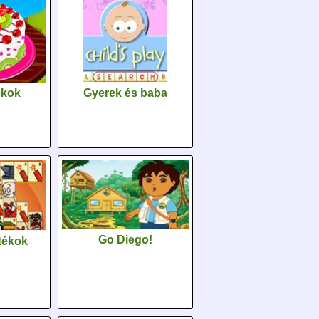
Gyerek és baba
ékok
Go Diego!
tékok