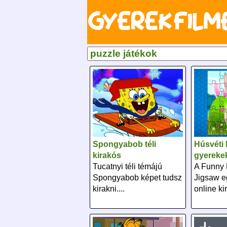
puzzle játékok
Spongyabob téli
Húsvéti 
kirakós
gyereke
Tucatnyi téli témájú
A Funny 
Spongyabob képet tudsz
Jigsaw e
kirakni....
online ki