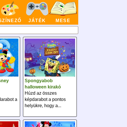
SZÍNEZŐ
JÁTÉK
MESE
sney
Spongyabob
halloween kirakó
Húzd az összes
darabot a
képdarabot a pontos
helyükre, hogy a...