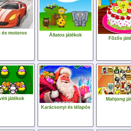
 és motoros
Állatos játékok
Főzős ját
éti játékok
Mahjong já
Karácsonyi és télapós