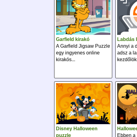
Garfield kirakó
Labdás 
A Garfield Jigsaw Puzzle
Annyi a 
egy ingyenes online
adsz a l
kirakós...
kezdőlöké
Disney Halloween
Hallowee
puzzle
Ebben a