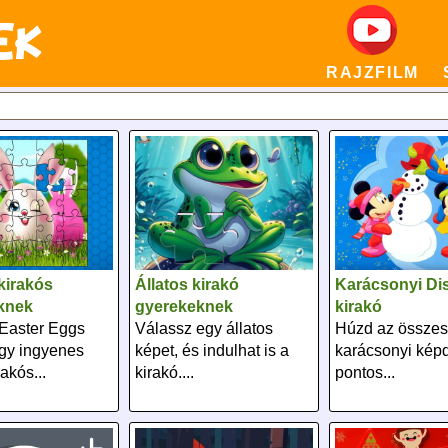
RAJZFILM
kirakós
Állatos kirakó
Karácsonyi Di
knek
gyerekeknek
kirakó
Easter Eggs
Válassz egy állatos
Húzd az összes
gy ingyenes
képet, és indulhat is a
karácsonyi kép
rakós...
kirakó....
pontos...