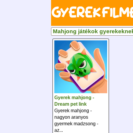
Mahjong játékok gyerekekne
Gyerek mahjong -
Dream pet link
Gyerek mahjong -
nagyon aranyos
gyermek madzsong -
az...