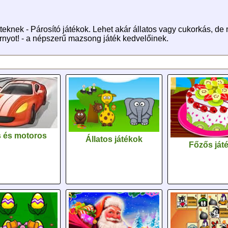
teknek - Párosító játékok. Lehet akár állatos vagy cukorkás, d
ornyot! - a népszerű mazsong játék kedvelőinek.
 és motoros
Állatos játékok
Főzős ját