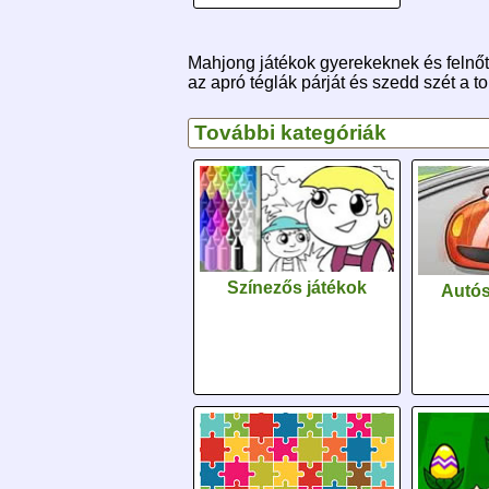
Mahjong játékok gyerekeknek és felnőt
az apró téglák párját és szedd szét a t
További kategóriák
Színezős játékok
Autós