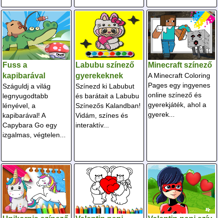
Fuss a
Labubu színező
Minecraft színező
kapibarával
gyerekeknek
A Minecraft Coloring
Pages egy ingyenes
Száguldj a világ
Színezd ki Labubut
online színező és
legnyugodtabb
és barátait a Labubu
gyerekjáték, ahol a
lényével, a
Színezős Kalandban!
gyerek...
kapibarával! A
Vidám, színes és
Capybara Go egy
interaktív...
izgalmas, végtelen...