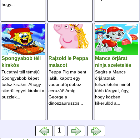
hogy...
Spongyabob téli
Rajzold le Peppa
Mancs őrjárat
kirakós
malacot
ninja szeletelés
Tucatnyi téli témájú
Peppa Pig ma bent
Segíts a Mancs
Spongyabob képet
lakik, kapott egy
őrjáratnak
tudsz kirakni. Ahogy
vadonatúj doboz
felszeletelni minél
sikerül egyet kirakni a
ceruzát! Amíg
több tárgyat, úgy,
puzzlek...
George a
hogy közben
dinoszauruszos...
kikerülöd a...
1