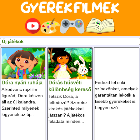
Új játékok
Dóra nyári ruhája
Dórás húsvéti
Fedezd fel cuki
színezőnket, amelyek
A kedvenc rajzfilm
különbség kereső
garantáltan lekötik a
figurád, Dora készen
Tetszik Dóra, a
kisebb gyerekeket is.
áll az új kalandra.
felfedező? Szeretsz
Legyen szó...
Szerinted milyenek
kirakós játékokkal
legyenek az új...
játszani? A játékos
feladata minden...