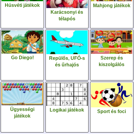
Húsvéti játékok
Mahjong játékok
Karácsonyi és
télapós
Go Diego!
Szerep és
Repülős, UFÓ-s
kiszolgálós
és űrhajós
Ügyességi
Logikai játékok
Sport és foci
játékok