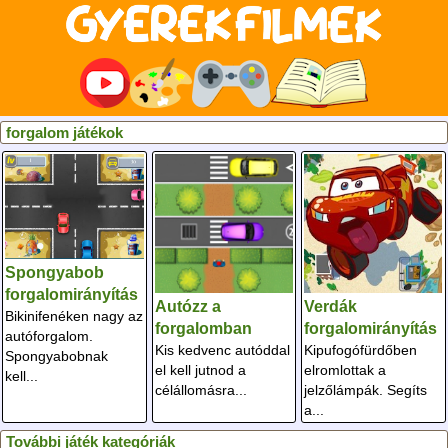
forgalom játékok
Spongyabob
forgalomirányítás
Autózz a
Verdák
Bikinifenéken nagy az
forgalomban
forgalomirányítás
autóforgalom.
Kis kedvenc autóddal
Kipufogófürdőben
Spongyabobnak
el kell jutnod a
elromlottak a
kell...
célállomásra...
jelzőlámpák. Segíts
a...
További játék kategóriák