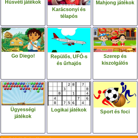
Húsvéti játékok
Mahjong játékok
Karácsonyi és
télapós
Go Diego!
Szerep és
Repülős, UFÓ-s
kiszolgálós
és űrhajós
Ügyességi
Logikai játékok
Sport és foci
játékok