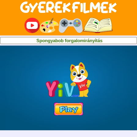
Spongyabob forgalomirányítás