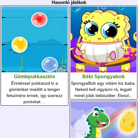
Hasonló játékok
Gömbpukkasztós
Bébi Spongyabob
Érintéssel pukkaszd ki a
SpongyaBob egy vidám kis baba.
gömböket mielőtt a tenger
Neked kell vigyázni rá, legyél
felszínére érnek, így szerezz
minél jobb bébiszitter. Etesd...
pontokat....