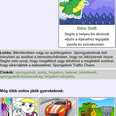
Dino Shift
Segíts a helyes kis dínónak
eljutni a kijárathoz legújabb
jópofa és szórakoztató...
Leírás:
Bikinifenéken nagy az autóforgalom. Spongyabobnak kell
irányítani az autókat a kereszteződésben, hogy ne ütközzenek össze.
Segíts neki azzal, hogy megállítod vagy elindítod a megfelelő autókat,
hogy elkerüljétek a baleseteket. Spongebob Traffic Chaos
Címkék:
spongyabob
,
autós
,
forgalom
,
baleset
,
bikinifenék
,
spongyabob kockanadrág
,
forgalom irányítós
,
Még több online játék gyerekeknek: