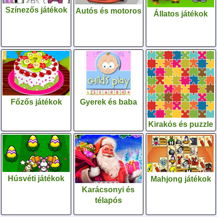
Színezős játékok
Autós és motoros
Állatos játékok
Gyerek és baba
Főzős játékok
Kirakós és puzzle
Húsvéti játékok
Mahjong játékok
Karácsonyi és
télapós