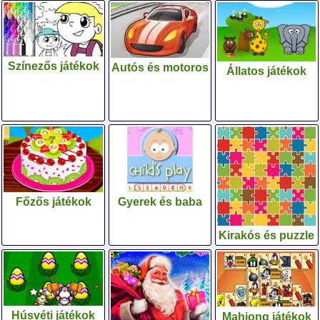
Színezős játékok
Autós és motoros
Állatos játékok
Gyerek és baba
Főzős játékok
Kirakós és puzzle
Húsvéti játékok
Mahjong játékok