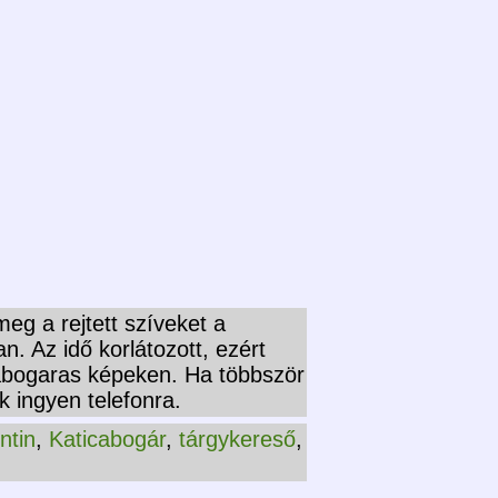
meg a rejtett szíveket a
. Az idő korlátozott, ezért
ticabogaras képeken. Ha többször
k ingyen telefonra.
ntin
,
Katicabogár
,
tárgykereső
,