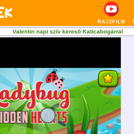
RAJZFILM
Valentin napi szív kereső Katicabogárral