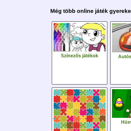
Még több online játék gyerek
Színezős játékok
Autós
Húsv