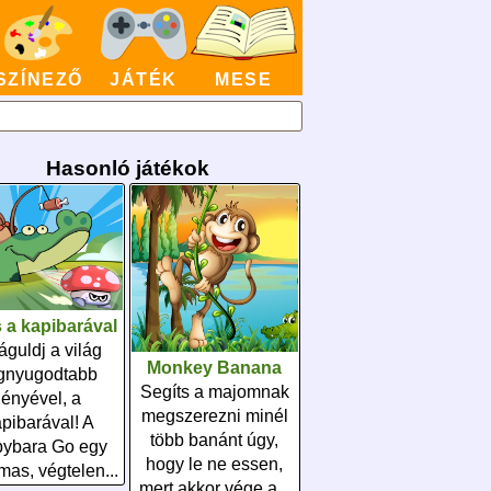
SZÍNEZŐ
JÁTÉK
MESE
Hasonló játékok
 a kapibarával
águldj a világ
Monkey Banana
gnyugodtabb
Segíts a majomnak
lényével, a
megszerezni minél
pibarával! A
több banánt úgy,
ybara Go egy
hogy le ne essen,
mas, végtelen...
mert akkor vége a...