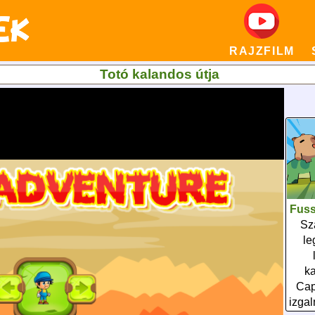
RAJZFILM
Totó kalandos útja
Fuss
Sz
le
ka
Cap
izgal