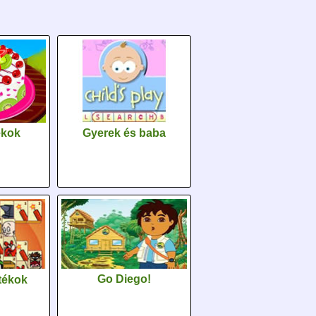
Gyerek és baba
ékok
Go Diego!
tékok