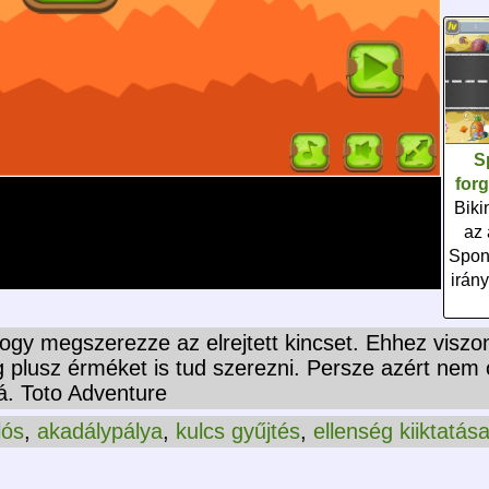
S
for
Biki
az 
Spon
irány
, hogy megszerezze az elrejtett kincset. Ehhez viszo
g plusz érméket is tud szerezni. Persze azért nem
á. Toto Adventure
lós
,
akadálypálya
,
kulcs gyűjtés
,
ellenség kiiktatás