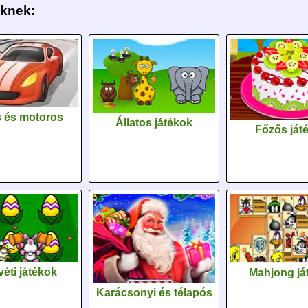
eknek:
 és motoros
Állatos játékok
Főzős ját
éti játékok
Mahjong já
Karácsonyi és télapós