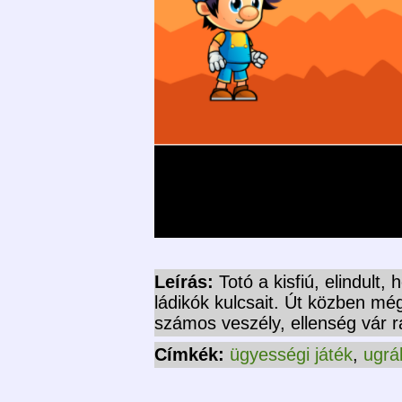
Leírás:
Totó a kisfiú, elindult
ládikók kulcsait. Út közben mé
számos veszély, ellenség vár r
Címkék:
ügyességi játék
,
ugrá