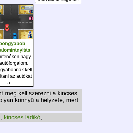
pongyabob
galomirányítás
nifenéken nagy
autóforgalom.
gyabobnak kell
ítani az autókat
a...
nt meg kell szerezni a kincses
 olyan könnyű a helyzete, mert
a
,
kincses ládikó
,