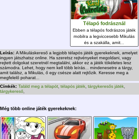
Télapó fodrásznál
Ebben a télapós fodrászos játék
mobilra a legviccesebb Mikulás
és a szakálla, amit...
Leírás:
A Mikuláskereső a legjobb télapós játék gyerekeknek, amelyet
ingyen játszhatsz online. Ha szeretsz rejtvényeket megoldani, vagy
rejtett dolgokat szeretnél megtalálni, akkor ez a játék tökéletes lesz
számodra. Lehet, hogy nem kell több leírás... mindenesetre a tárgy,
amit találsz, a Mikulás, ő egy csésze alatt rejtőzik. Keresse meg a
megfelelő poharat...
Címkék:
Találd meg a télapót
,
télapós játék
,
tárgykeresős játék
,
tárgykereső
,
Még több online játék gyerekeknek: