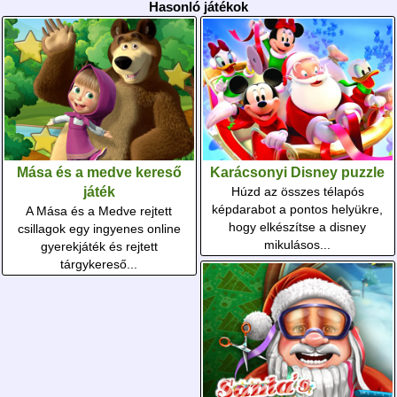
Hasonló játékok
Mása és a medve kereső
Karácsonyi Disney puzzle
játék
Húzd az összes télapós
képdarabot a pontos helyükre,
A Mása és a Medve rejtett
hogy elkészítse a disney
csillagok egy ingyenes online
mikulásos...
gyerekjáték és rejtett
tárgykereső...