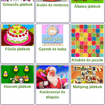
Színezős játékok
Autós és motoros
Állatos játékok
Gyerek és baba
Főzős játékok
Kirakós és puzzle
Húsvéti játékok
Mahjong játékok
Karácsonyi és
télapós