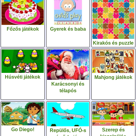
Gyerek és baba
Főzős játékok
Kirakós és puzzle
Húsvéti játékok
Mahjong játékok
Karácsonyi és
télapós
Go Diego!
Szerep és
Repülős, UFÓ-s