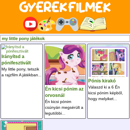
my little pony játékok
Irányítsd a
pónifesztivált
My little pony, tetszik
a rajzfilm A játékban...
Pónis kirakó
Válaszd ki a 6 Én
Én kicsi pónim az
kicsi pónim képből,
orvosnál
hogy melyiket...
Én kicsi pónim
csúnyán megsérült a
legutóbbi...