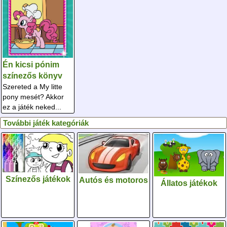
Én kicsi pónim
színezős könyv
Szereted a My litte
pony mesét? Akkor
ez a játék neked...
További játék kategóriák
Színezős játékok
Autós és motoros
Állatos játékok