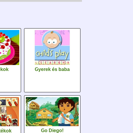
Gyerek és baba
ékok
Go Diego!
tékok