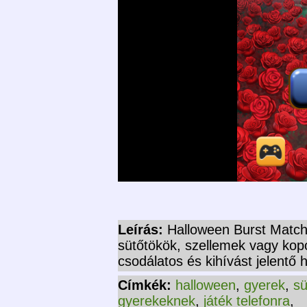
Leírás:
Halloween Burst Match
sütőtökök, szellemek vagy kopo
csodálatos és kihívást jelentő 
Címkék:
halloween
,
gyerek
,
sü
gyerekeknek
,
játék telefonra
,