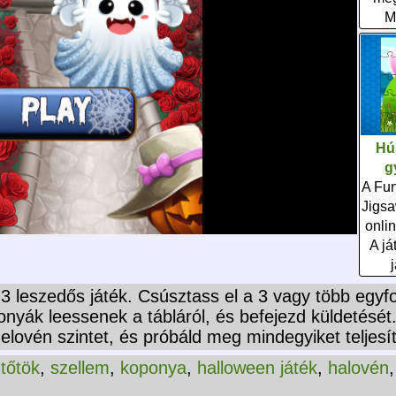
M
Hú
g
A Fu
Jigs
onlin
A já
3 leszedős játék. Csúsztass el a 3 vagy több egy
nyák leessenek a tábláról, és befejezd küldetését
helovén szintet, és próbáld meg mindegyiket teljesí
tőtök
,
szellem
,
koponya
,
halloween játék
,
halovén