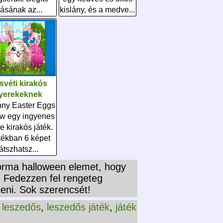
ásának az...
kislány, és a medve...
svéti kirakós
yerekeknek
nny Easter Eggs
aw egy ingyenes
e kirakós játék.
tékban 6 képet
játszhatsz...
forma halloween elemet, hogy
. Fedezzen fel rengeteg
teni. Sok szerencsét!
,
leszedős
,
leszedős játék
,
játék