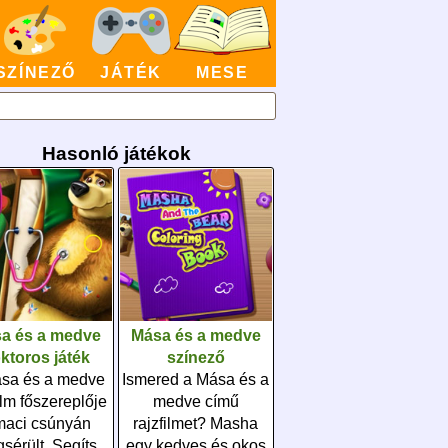
SZÍNEZŐ
JÁTÉK
MESE
Hasonló játékok
a és a medve
Mása és a medve
ktoros játék
színező
sa és a medve
Ismered a Mása és a
ilm főszereplője
medve című
maci csúnyán
rajzfilmet? Masha
sérült. Segíts
egy kedves és okos