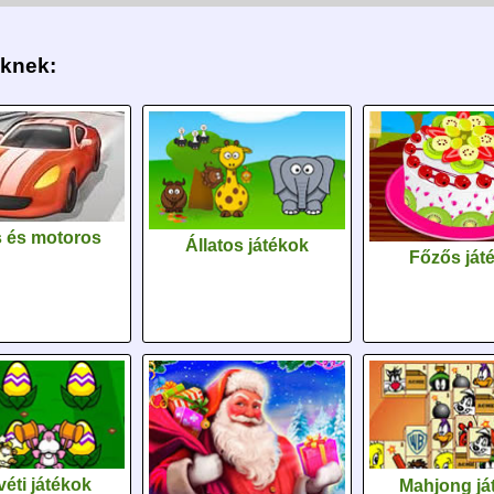
eknek:
 és motoros
Állatos játékok
Főzős ját
éti játékok
Mahjong já