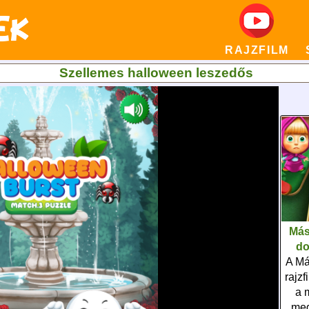
RAJZFILM
Szellemes halloween leszedős
Más
do
A Má
rajzf
a 
meg