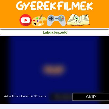
Labda leszedő