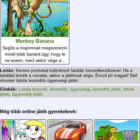
Monkey Banana
Segíts a majomnak megszerezni
minél több banánt úgy, hogy le
ne essen, mert akkor vége a...
Leírás:
Keress pontokat különböző labdák összeillesztésével. Ha a
labdáid érintik a vonalat, akkor a játéknak vége. Érezd jól magad! Ball
shooter labda leszedős ügyességi játék
Címkék:
Labda leszedő
,
leszedős
,
ügyességi
,
leszedős játék
,
labda
játék
,
ügyességi játék
,
Még több online játék gyerekeknek: