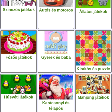
Színezős játékok
Autós és motoros
Állatos játékok
Gyerek és baba
Főzős játékok
Kirakós és puzzle
Húsvéti játékok
Mahjong játékok
Karácsonyi és
télapós