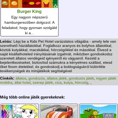
Burger King
Egy nagyon népszerű
hamburgerezőben dolgozol. A
feladatod, hogy gyorsan szolgáld
ki a...
Leírás:
Lépj be a Kids Pet Hotel varázslatos világába - amely tele van
szerethető háziállatokkal. Foglalkozz aranyos és bolyhos állatokkal,
köztük kutyákkal, macskákkal, hörcsögökkel és másokkal. Élvezd a
saját kisállathoteled irányításának izgalmát, miközben gondoskodsz
szeretett állatos vendégeid igényeiről és vágyairól. Kezeld a
bejelentkezéseket, biztosítsd számukra a kényelmes szállást, etesd
őket finom ételekkel, és gondoskodj a boldogságukról különféle
tevékenységek és minijátékok segítségével
Címkék:
állatos
,
gondozós
,
állatos játék
,
gondozós játék
,
ingyen játék
mobilra
,
állat hotel
,
szerep játék
,
cica
,
kutya
,
hörcsög
,
,
Még több online játék gyerekeknek: