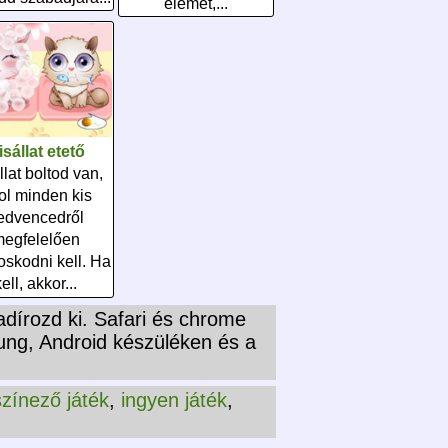
elemet,...
isállat etető
llat boltod van,
ol minden kis
edvencedről
egfelelően
skodni kell. Ha
kell, akkor...
adírozd ki. Safari és chrome
ung, Android készüléken és a
színező játék
,
ingyen játék
,