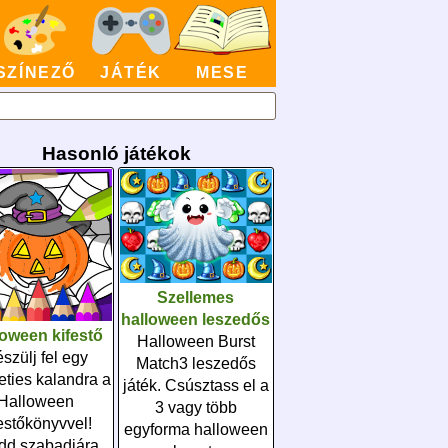
SZÍNEZŐ
JÁTÉK
MESE
Hasonló játékok
Szellemes
halloween leszedős
loween kifestő
Halloween Burst
szülj fel egy
Match3 leszedős
teties kalandra a
játék. Csúsztass el a
Halloween
3 vagy több
festőkönyvvel!
egyforma halloween
d szabadjára...