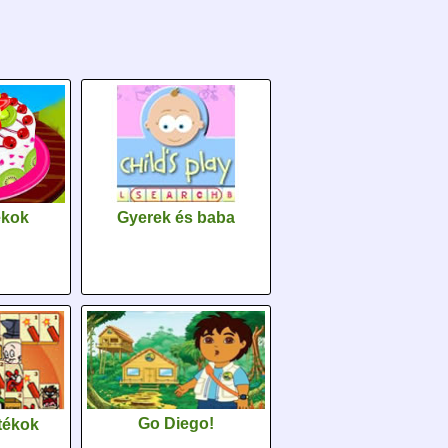
Gyerek és baba
ékok
Go Diego!
tékok