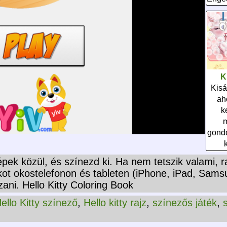
K
Kisá
ah
k
m
gondo
épek közül, és színezd ki. Ha nem tetszik valami, r
kot okostelefonon és tableten (iPhone, iPad, Sams
ni. Hello Kitty Coloring Book
ello Kitty színező
,
Hello kitty rajz
,
színezős játék
,