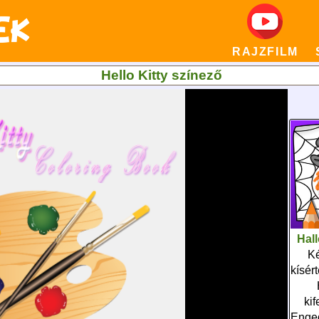
RAJZFILM
Hello Kitty színező
Hal
Ké
kísér
ki
Enged