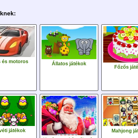
eknek:
 és motoros
Állatos játékok
Főzős ját
éti játékok
Mahjong já