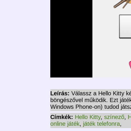
Leírás:
Válassz a Hello Kitty k
böngészővel működik. Ezt játé
Windows Phone-on) tudod játsza
Címkék:
Hello Kitty
,
színező
,
H
online játék
,
játék telefonra
,