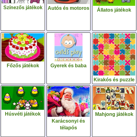
Színezős játékok
Autós és motoros
Állatos játékok
Gyerek és baba
Főzős játékok
Kirakós és puzzle
Húsvéti játékok
Mahjong játékok
Karácsonyi és
télapós