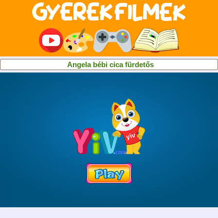
Angela bébi cica fürdetős