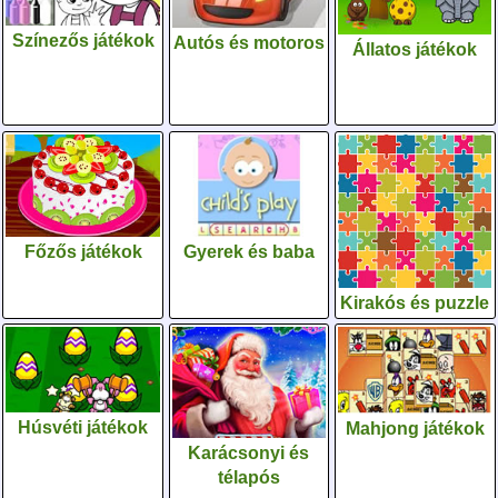
Színezős játékok
Autós és motoros
Állatos játékok
Gyerek és baba
Főzős játékok
Kirakós és puzzle
Húsvéti játékok
Mahjong játékok
Karácsonyi és
télapós