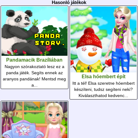
Hasonló játékok
Pandamacik Brazíliában
Nagyon szórakoztató lesz ez a
panda játék. Segíts ennek az
Elsa hóembert épít
aranyos pandának! Mentsd meg
Itt a tél! Elsa szeretne hóembert
a...
készíteni, tudsz segíteni neki?
Kiválaszthatod kedvenc...